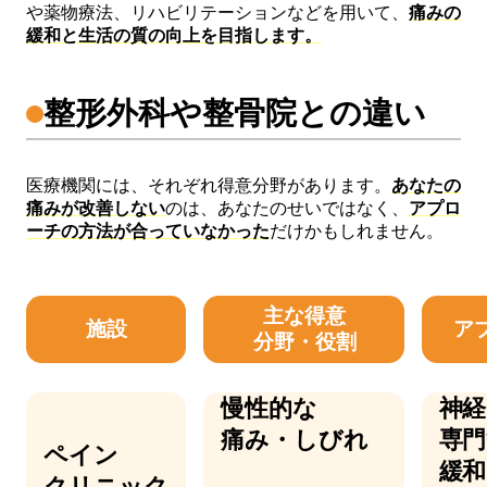
や薬物療法、リハビリテーションなどを用いて、
痛みの
緩和と生活の質の向上を目指します。
整形外科や整骨院との違い
医療機関には、それぞれ得意分野があります。
あなたの
痛みが改善しない
のは、あなたのせいではなく、
アプロ
ーチの方法が合っていなかった
だけかもしれません。
主な得意
施設
ア
分野・役割
慢性的な
神経
痛み・しびれ
専門
ペイン
緩和
クリニック