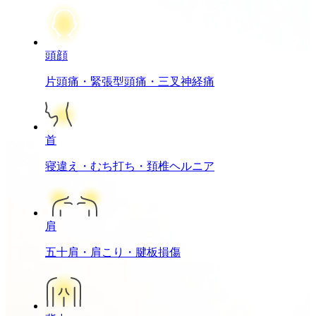
頭
顔
片頭痛・緊張型頭痛・三叉神経痛
首
寝違え・むち打ち・頚椎ヘルニア
肩
五十肩・肩こり・腱板損傷