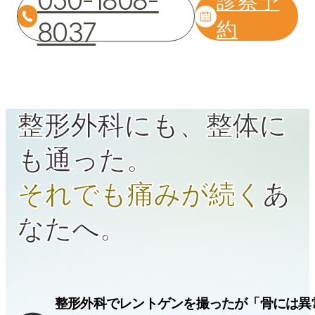
050-1808-
診察予
8037
約
整形外科にも、整体に
も通った。
それでも痛みが続く
あ
なたへ。
整形外科でレントゲンを撮ったが「骨には異