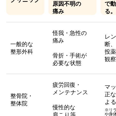
原因不明の
で動
痛み
る。
怪我・急性の
レ
痛み
一般的な
断、
整形外科
投
骨折・手術が
観
必要な状態
疲労回復・
マ
メンテナンス
正
整骨院・
よ
整体院
慢性的な
※リ
肩こり等
や身