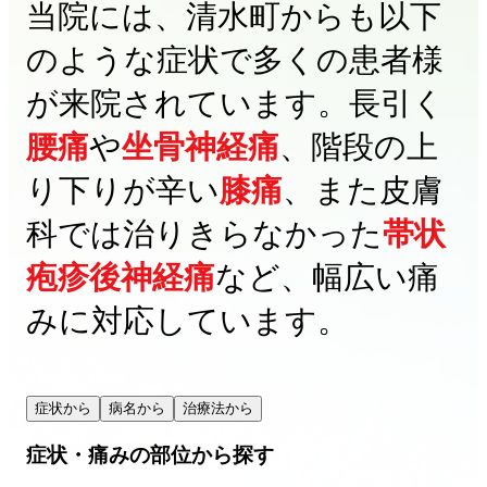
当院には、清水町からも以下
のような症状で多くの患者様
が来院されています。長引く
腰痛
や
坐骨神経痛
、階段の上
り下りが辛い
膝痛
、また皮膚
科では治りきらなかった
帯状
疱疹後神経痛
など、幅広い痛
みに対応しています。
症状から
病名から
治療法から
症状・痛みの部位から探す