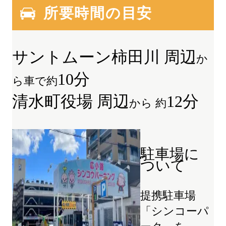
所要時間の目安
サントムーン柿田川 周辺
か
10分
ら車で約
清水町役場 周辺
12分
から 約
駐車場に
ついて
提携駐車場
「シンコーパ