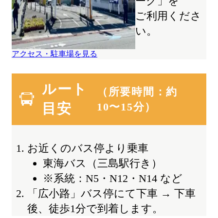
ーク」を
ご利用くださ
い。
アクセス・駐車場を見る
ルート
（所要時間：約
目安
10〜15分）
お近くのバス停より乗車
東海バス（三島駅行き）
※系統：N5・N12・N14 など
「広小路」バス停にて下車 → 下車
後、徒歩1分で到着します。