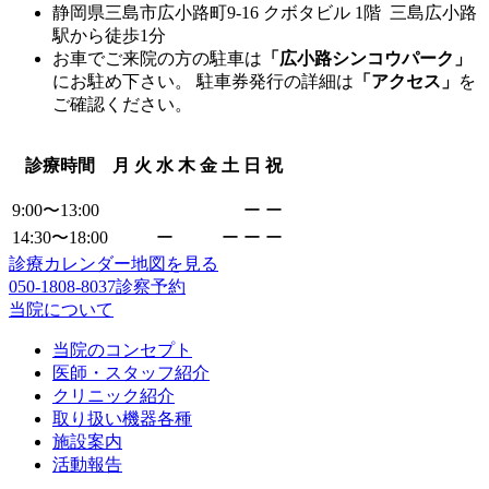
静岡県三島市広小路町9-16 クボタビル 1階 三島広小路
駅から徒歩1分
お車でご来院の方の駐車は
「広小路シンコウパーク」
にお駐め下さい。 駐車券発行の詳細は
「アクセス」
を
ご確認ください。
診療時間
月
火
水
木
金
土
日
祝
9:00〜13:00
ー
ー
14:30〜18:00
ー
ー
ー
ー
診療カレンダー
地図を見る
050-1808-8037
診察予約
当院について
当院のコンセプト
医師・スタッフ紹介
クリニック紹介
取り扱い機器各種
施設案内
活動報告