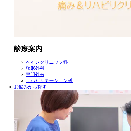
診療案内
ペイン
クリニック科
整形外科
専門外来
リハビリ
テーション科
お悩みから探す