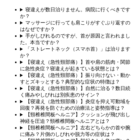
寝違えが数日治りません。病院に行くべきです
か？
マッサージに行っても肩こりがすぐぶり返すの
はなぜですか？
手がしびれるのですが、首が原因と言われまし
た。本当ですか？
「ストレートネック（スマホ首）」は治ります
か？
【寝違え（急性頸部痛）】首や肩の筋肉・関節
に急性炎症？寝違えが起きている状態とは？
【寝違え（急性頸部痛）】振り向けない・動か
すとズキッとする？典型的な症状の特徴は？
【寝違え（急性頸部痛）】自然に治る？数日続
く痛みやしびれは別疾患のサイン？
【寝違え（急性頸部痛）】炎症を抑え可動域を
回復？再発を防ぐための治療法と姿勢指導は？
【頸椎椎間板ヘルニア】クッションが飛び出し
神経を圧迫？頸椎椎間板ヘルニアとは？
【頸椎椎間板ヘルニア】左右どちらかの首や腕
に痛み？片側のしびれや脱力等の症状は？