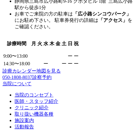
静岡県三島市広小路町9-16 クボタビル 1階 三島広小路
駅から徒歩1分
お車でご来院の方の駐車は
「広小路シンコウパーク」
にお駐め下さい。 駐車券発行の詳細は
「アクセス」
を
ご確認ください。
診療時間
月
火
水
木
金
土
日
祝
9:00〜13:00
ー
ー
14:30〜18:00
ー
ー
ー
ー
診療カレンダー
地図を見る
050-1808-8037
診察予約
当院について
当院のコンセプト
医師・スタッフ紹介
クリニック紹介
取り扱い機器各種
施設案内
活動報告