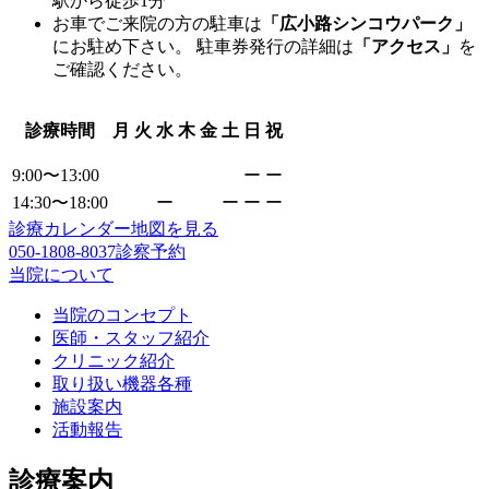
駅から徒歩1分
お車でご来院の方の駐車は
「広小路シンコウパーク」
にお駐め下さい。 駐車券発行の詳細は
「アクセス」
を
ご確認ください。
診療時間
月
火
水
木
金
土
日
祝
9:00〜13:00
ー
ー
14:30〜18:00
ー
ー
ー
ー
診療カレンダー
地図を見る
050-1808-8037
診察予約
当院について
当院のコンセプト
医師・スタッフ紹介
クリニック紹介
取り扱い機器各種
施設案内
活動報告
診療案内