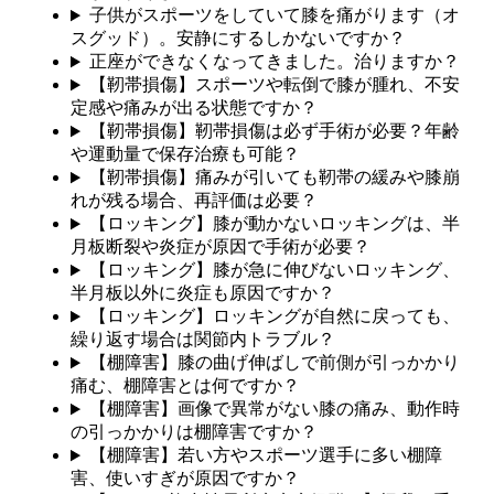
子供がスポーツをしていて膝を痛がります（オ
スグッド）。安静にするしかないですか？
正座ができなくなってきました。治りますか？
【靭帯損傷】スポーツや転倒で膝が腫れ、不安
定感や痛みが出る状態ですか？
【靭帯損傷】靭帯損傷は必ず手術が必要？年齢
や運動量で保存治療も可能？
【靭帯損傷】痛みが引いても靭帯の緩みや膝崩
れが残る場合、再評価は必要？
【ロッキング】膝が動かないロッキングは、半
月板断裂や炎症が原因で手術が必要？
【ロッキング】膝が急に伸びないロッキング、
半月板以外に炎症も原因ですか？
【ロッキング】ロッキングが自然に戻っても、
繰り返す場合は関節内トラブル？
【棚障害】膝の曲げ伸ばしで前側が引っかかり
痛む、棚障害とは何ですか？
【棚障害】画像で異常がない膝の痛み、動作時
の引っかかりは棚障害ですか？
【棚障害】若い方やスポーツ選手に多い棚障
害、使いすぎが原因ですか？