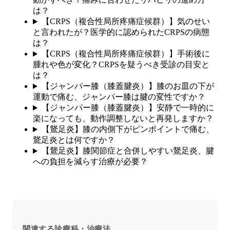
は？
【CRPS（複合性局所疼痛症候群）】気のせい
と言われたが？医学的に認められたCRPSの病態
は？
【CRPS（複合性局所疼痛症候群）】手術後に
腫れや色が変化？CRPSを疑うべき受診の目安と
は？
【ジャンパー膝（膝蓋腱炎）】膝のお皿の下が
運動で痛む、ジャンパー膝は腱の変性ですか？
【ジャンパー膝（膝蓋腱炎）】安静で一時的に
楽になっても、動作調整しないと再発しますか？
【鵞足炎】膝の内側下がピンポイントで痛む、
鵞足炎とは何ですか？
【鵞足炎】膝関節症と合併しやすい鵞足炎、腱
への負担を減らす治療が必要？
関連する診療科・治療法