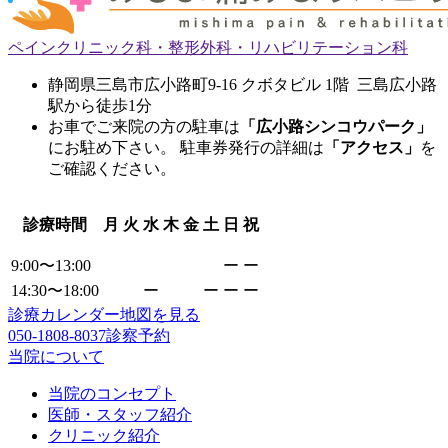
ペインクリニック科・整形外科・リハビリテーション科
静岡県三島市広小路町9-16 クボタビル 1階 三島広小路
駅から徒歩1分
お車でご来院の方の駐車は
「広小路シンコウパーク」
にお駐め下さい。 駐車券発行の詳細は
「アクセス」
を
ご確認ください。
診療時間
月
火
水
木
金
土
日
祝
9:00〜13:00
ー
ー
14:30〜18:00
ー
ー
ー
ー
診療カレンダー
地図を見る
050-1808-8037
診察予約
当院について
当院のコンセプト
医師・スタッフ紹介
クリニック紹介