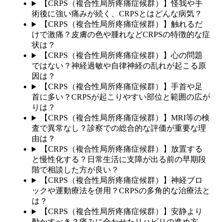
【CRPS（複合性局所疼痛症候群）】怪我や手
術後に強い痛みが続く、CRPSとはどんな病気？
【CRPS（複合性局所疼痛症候群）】触れるだ
けで激痛？皮膚の色や腫れなどCRPSの特徴的な症
状は？
【CRPS（複合性局所疼痛症候群）】心の問題
ではない？神経過敏や自律神経の乱れが起こる原
因は？
【CRPS（複合性局所疼痛症候群）】手首や足
首に多い？CRPSが起こりやすい部位と範囲の広が
りは？
【CRPS（複合性局所疼痛症候群）】MRI等の検
査で異常なし？診察での総合的な評価が重要な理
由は？
【CRPS（複合性局所疼痛症候群）】放置する
と慢性化する？日常生活に支障が出る前の早期段
階で相談した方が良い？
【CRPS（複合性局所疼痛症候群）】神経ブロ
ックや運動療法を併用？CRPSの多角的な治療法と
は？
【CRPS（複合性局所疼痛症候群）】安静より
動かすべき？痛みに合わせたリハビリの進め方