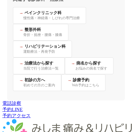
ペインクリニック科
慢性痛・神経痛・しびれの専門治療
整形外科
骨折・捻挫・腰痛・膝痛
リハビリテーション科
運動療法・再発予防
治療法から探す
病名から探す
当院で行う治療法一覧
お悩みの病名で探す
初診の方へ
診療予約
初めての方のご案内
Web予約はこちら
電話
診察
予約
LINE
予約
アクセス