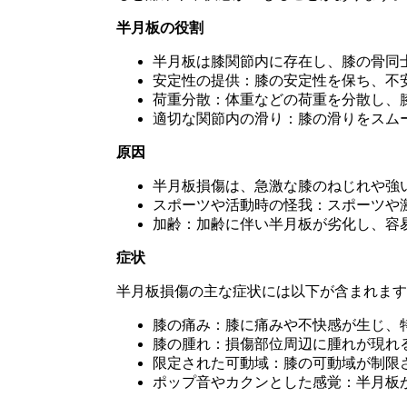
半月板の役割
半月板は膝関節内に存在し、膝の骨同
安定性の提供：膝の安定性を保ち、不
荷重分散：体重などの荷重を分散し、
適切な関節内の滑り：膝の滑りをスム
原因
半月板損傷は、急激な膝のねじれや強
スポーツや活動時の怪我：スポーツや
加齢：加齢に伴い半月板が劣化し、容
症状
半月板損傷の主な症状には以下が含まれます
膝の痛み：膝に痛みや不快感が生じ、
膝の腫れ：損傷部位周辺に腫れが現れ
限定された可動域：膝の可動域が制限
ポップ音やカクンとした感覚：半月板