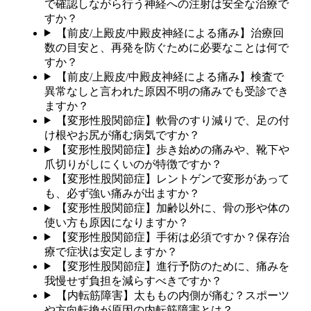
で確認しながら行う神経への注射は安全な治療で
すか？
【前皮/上殿皮/中殿皮神経による痛み】治療回
数の目安と、再発を防ぐために必要なことは何で
すか？
【前皮/上殿皮/中殿皮神経による痛み】検査で
異常なしと言われた原因不明の痛みでも受診でき
ますか？
【変形性股関節症】軟骨のすり減りで、足の付
け根やお尻が痛む病気ですか？
【変形性股関節症】歩き始めの痛みや、靴下や
爪切りがしにくいのが特徴ですか？
【変形性股関節症】レントゲンで変形があって
も、必ず強い痛みが出ますか？
【変形性股関節症】加齢以外に、骨の形や体の
使い方も原因になりますか？
【変形性股関節症】手術は必須ですか？保存治
療で症状は安定しますか？
【変形性股関節症】進行予防のために、痛みを
我慢せず負担を減らすべきですか？
【内転筋障害】太ももの内側が痛む？スポーツ
や方向転換が原因の内転筋障害とは？