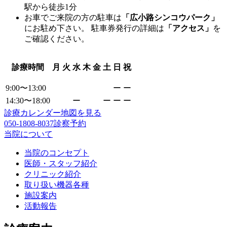
駅から徒歩1分
お車でご来院の方の駐車は
「広小路シンコウパーク」
にお駐め下さい。 駐車券発行の詳細は
「アクセス」
を
ご確認ください。
診療時間
月
火
水
木
金
土
日
祝
9:00〜13:00
ー
ー
14:30〜18:00
ー
ー
ー
ー
診療カレンダー
地図を見る
050-1808-8037
診察予約
当院について
当院のコンセプト
医師・スタッフ紹介
クリニック紹介
取り扱い機器各種
施設案内
活動報告