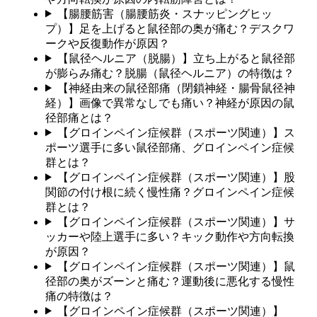
【腸腰筋害（腸腰筋炎・スナッピングヒッ
プ）】足を上げると鼠径部の奥が痛む？デスクワ
ークや反復動作が原因？
【鼠径ヘルニア（脱腸）】立ち上がると鼠径部
が膨らみ痛む？脱腸（鼠径ヘルニア）の特徴は？
【神経由来の鼠径部痛（閉鎖神経・腸骨鼠径神
経）】画像で異常なしでも痛い？神経が原因の鼠
径部痛とは？
【グロインペイン症候群（スポーツ関連）】ス
ポーツ選手に多い鼠径部痛、グロインペイン症候
群とは？
【グロインペイン症候群（スポーツ関連）】股
関節の付け根に続く慢性痛？グロインペイン症候
群とは？
【グロインペイン症候群（スポーツ関連）】サ
ッカーや陸上選手に多い？キック動作や方向転換
が原因？
【グロインペイン症候群（スポーツ関連）】鼠
径部の奥がズーンと痛む？運動後に悪化する慢性
痛の特徴は？
【グロインペイン症候群（スポーツ関連）】