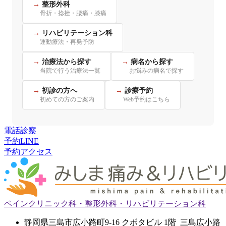
整形外科
骨折・捻挫・腰痛・膝痛
リハビリテーション科
運動療法・再発予防
治療法から探す
病名から探す
当院で行う治療法一覧
お悩みの病名で探す
初診の方へ
診療予約
初めての方のご案内
Web予約はこちら
電話
診察
予約
LINE
予約
アクセス
ペインクリニック科・整形外科・リハビリテーション科
静岡県三島市広小路町9-16 クボタビル 1階 三島広小路