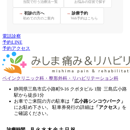
当院で行う治療法一覧
お悩みの症状で探す
初診の方へ
診療予約
初めての方のご案内
Web予約はこちら
電話
診察
予約
LINE
予約
アクセス
ペインクリニック科・整形外科・リハビリテーション科
静岡県三島市広小路町9-16 クボタビル 1階 三島広小路
駅から徒歩1分
お車でご来院の方の駐車は
「広小路シンコウパーク」
にお駐め下さい。 駐車券発行の詳細は
「アクセス」
を
ご確認ください。
診療時間
月
火
水
木
金
土
日
祝