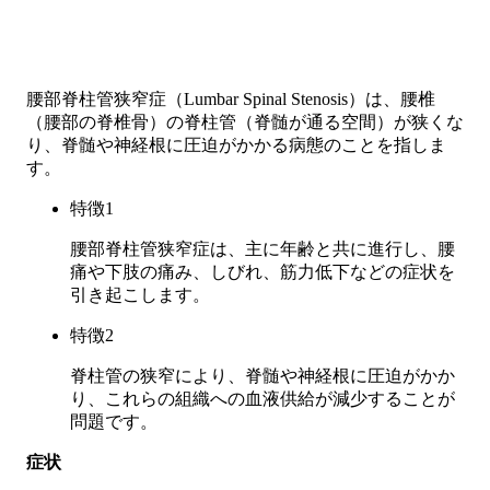
腰部脊柱管狭窄症（Lumbar Spinal Stenosis）は、腰椎
（腰部の脊椎骨）の脊柱管（脊髄が通る空間）が狭くな
り、脊髄や神経根に圧迫がかかる病態のことを指しま
す。
特徴
1
腰部脊柱管狭窄症は、主に年齢と共に進行し、腰
痛や下肢の痛み、しびれ、筋力低下などの症状を
引き起こします。
特徴
2
脊柱管の狭窄により、脊髄や神経根に圧迫がかか
り、これらの組織への血液供給が減少することが
問題です。
症状