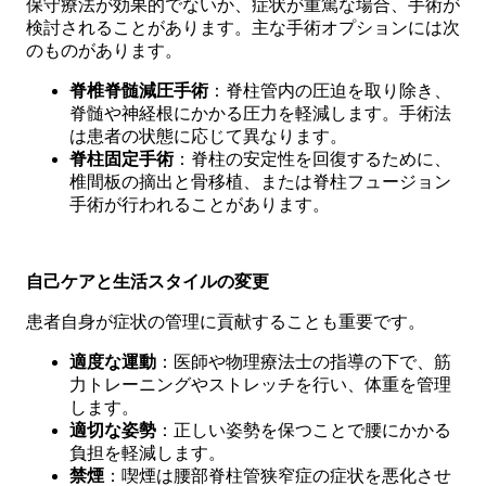
保守療法が効果的でないか、症状が重篤な場合、手術が
検討されることがあります。主な手術オプションには次
のものがあります。
脊椎脊髄減圧手術
：脊柱管内の圧迫を取り除き、
脊髄や神経根にかかる圧力を軽減します。手術法
は患者の状態に応じて異なります。
脊柱固定手術
：脊柱の安定性を回復するために、
椎間板の摘出と骨移植、または脊柱フュージョン
手術が行われることがあります。
自己ケアと生活スタイルの変更
患者自身が症状の管理に貢献することも重要です。
適度な運動
：医師や物理療法士の指導の下で、筋
力トレーニングやストレッチを行い、体重を管理
します。
適切な姿勢
：正しい姿勢を保つことで腰にかかる
負担を軽減します。
禁煙
：喫煙は腰部脊柱管狭窄症の症状を悪化させ