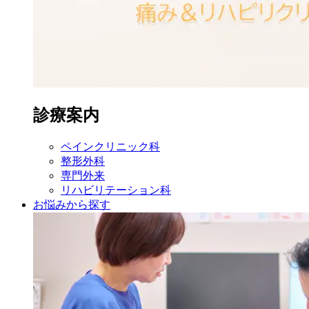
診療案内
ペイン
クリニック科
整形外科
専門外来
リハビリ
テーション科
お悩みから探す