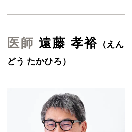
医師
遠藤 孝裕
（
えん
どう たかひろ
）