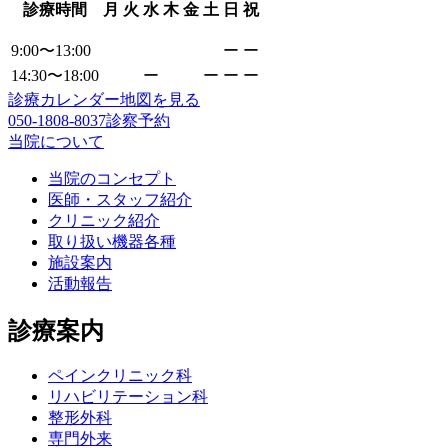
診療時間
月
火
水
木
金
土
日
祝
9:00〜13:00
ー
ー
14:30〜18:00
ー
ー
ー
ー
診療カレンダー
地図を見る
050-1808-8037
診察予約
当院について
当院のコンセプト
医師・スタッフ紹介
クリニック紹介
取り扱い機器各種
施設案内
活動報告
診療案内
ペインクリニック科
リハビリテーション科
整形外科
専門外来