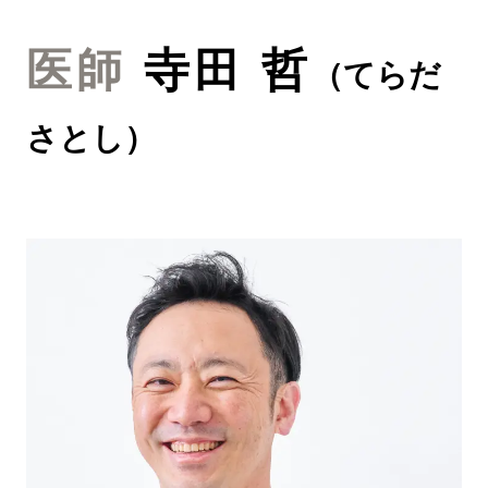
医師
寺田 哲
（
てらだ
さとし
）