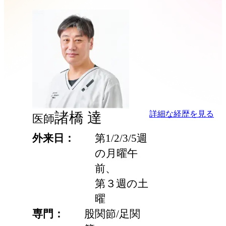
諸橋 達
詳細な経歴を見る
医師
外来日
第1/2/3/5週
の月曜午
前、
第３週の土
曜
専門
股関節/足関