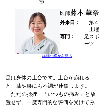
節
藤本 華奈
医師
外来日
第４
土曜
専門
足スポ
ーツ
詳細な経歴を見る
足は身体の土台です。土台が崩れる
と、膝や腰にも不調が連鎖します。
「ただの捻挫」「いつもの痛み」と放
置せず、一度専門的な評価を受けてみ