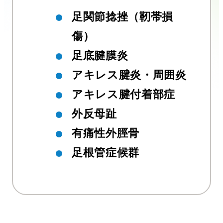
足関節捻挫（靭帯損
傷）
足底腱膜炎
アキレス腱炎・周囲炎
アキレス腱付着部症
外反母趾
有痛性外脛骨
足根管症候群