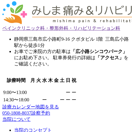
ペインクリニック科・整形外科・リハビリテーション科
静岡県三島市広小路町9-16 クボタビル 1階 三島広小路
駅から徒歩1分
お車でご来院の方の駐車は
「広小路シンコウパーク」
にお駐め下さい。 駐車券発行の詳細は
「アクセス」
を
ご確認ください。
診療時間
月
火
水
木
金
土
日
祝
9:00〜13:00
ー
ー
14:30〜18:00
ー
ー
ー
ー
診療カレンダー
地図を見る
050-1808-8037
診察予約
当院について
当院のコンセプト