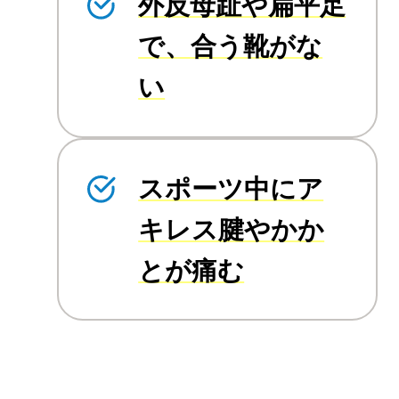
外反母趾や扁平足
で、合う靴がな
い
スポーツ中にア
キレス腱やかか
とが痛む