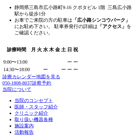
静岡県三島市広小路町9-16 クボタビル 1階 三島広小路
駅から徒歩1分
お車でご来院の方の駐車は
「広小路シンコウパーク」
にお駐め下さい。 駐車券発行の詳細は
「アクセス」
を
ご確認ください。
診療時間
月
火
水
木
金
土
日
祝
9:00〜13:00
ー
ー
14:30〜18:00
ー
ー
ー
ー
診療カレンダー
地図を見る
050-1808-8037
診察予約
当院について
当院のコンセプト
医師・スタッフ紹介
クリニック紹介
取り扱い機器各種
施設案内
活動報告