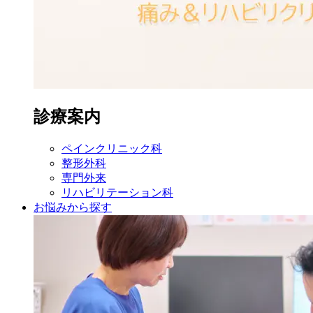
診療案内
ペイン
クリニック科
整形外科
専門外来
リハビリ
テーション科
お悩みから探す