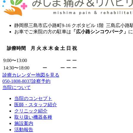
静岡県三島市広小路町9-16 クボタビル 1階 三島広小路
お車でご来院の方の駐車は
「広小路シンコウパーク」
に
診療時間
月
火
水
木
金
土
日
祝
9:00〜13:00
ー
ー
14:30〜18:00
ー
ー
ー
ー
診療カレンダー
地図を見る
050-1808-8037
診察予約
当院について
当院のコンセプト
医師・スタッフ紹介
クリニック紹介
取り扱い機器各種
施設案内
活動報告