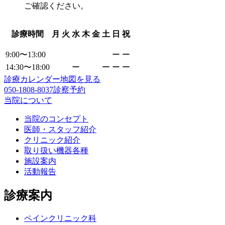
ご確認ください。
診療時間
月
火
水
木
金
土
日
祝
9:00〜13:00
ー
ー
14:30〜18:00
ー
ー
ー
ー
診療カレンダー
地図を見る
050-1808-8037
診察予約
当院について
当院のコンセプト
医師・スタッフ紹介
クリニック紹介
取り扱い機器各種
施設案内
活動報告
診療案内
ペインクリニック科