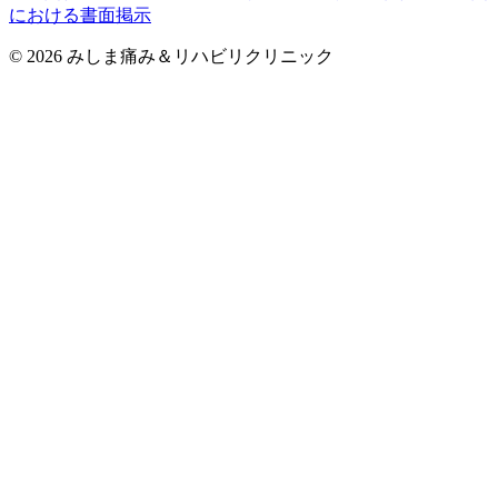
における書面掲示
©
2026
みしま痛み＆リハビリクリニック