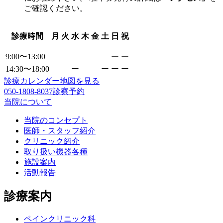
ご確認ください。
診療時間
月
火
水
木
金
土
日
祝
9:00〜13:00
ー
ー
14:30〜18:00
ー
ー
ー
ー
診療カレンダー
地図を見る
050-1808-8037
診察予約
当院について
当院のコンセプト
医師・スタッフ紹介
クリニック紹介
取り扱い機器各種
施設案内
活動報告
診療案内
ペインクリニック科