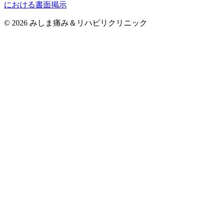
における書面掲示
©
2026
みしま痛み＆リハビリクリニック