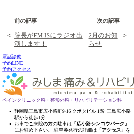
前の記事
次の記事
院長がFM ISにラジオ出
2月のお知
演します！
らせ
電話
診察
予約
LINE
予約
アクセス
ペインクリニック科・整形外科・リハビリテーション科
静岡県三島市広小路町9-16 クボタビル 1階 三島広小路
駅から徒歩1分
お車でご来院の方の駐車は
「広小路シンコウパーク」
にお駐め下さい。 駐車券発行の詳細は
「アクセス」
を