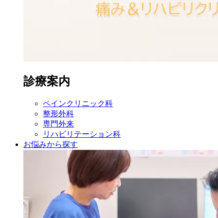
診療案内
ペイン
クリニック科
整形外科
専門外来
リハビリ
テーション科
お悩みから探す