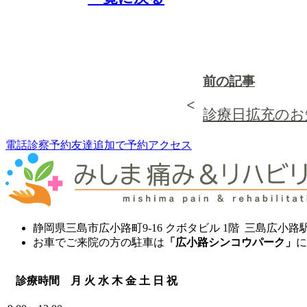
前の記事
診療日拡充のお
電話
診察
予約
友達追加で予約
アクセス
静岡県三島市広小路町9-16 クボタビル 1階 三島広小路
お車でご来院の方の駐車は
「広小路シンコウパーク」
に
診療時間
月
火
水
木
金
土
日
祝